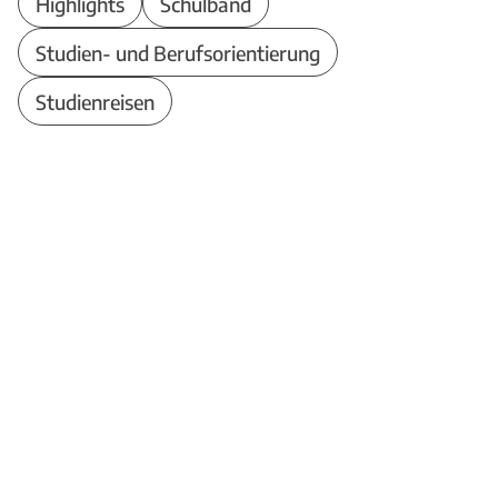
Highlights
Schulband
Studien- und Berufsorientierung
Studienreisen
Theodor-Heuss-Schule
Berufliches