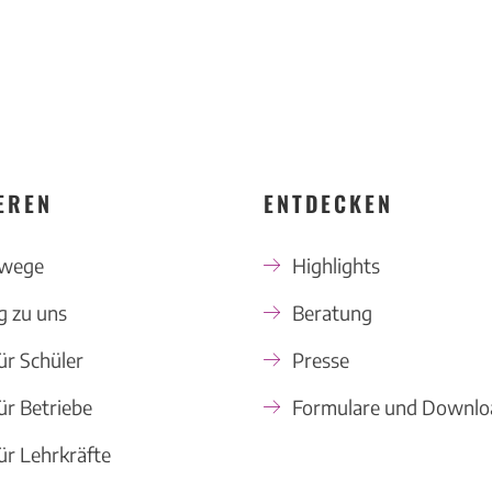
EREN
ENTDECKEN
swege
Highlights
 zu uns
Beratung
ür Schüler
Presse
ür Betriebe
Formulare und Downlo
ür Lehrkräfte