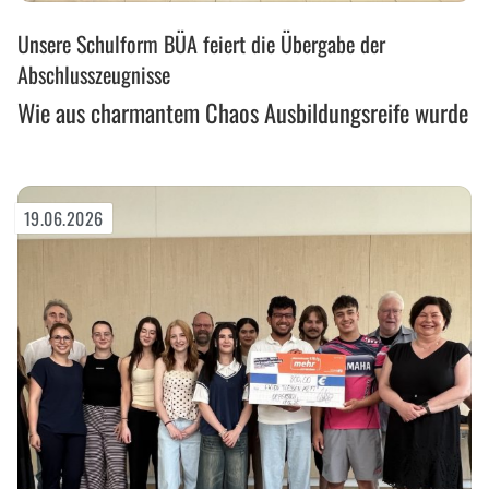
Wie
Unsere Schulform BÜA feiert die Übergabe der
aus
charmantem
Abschlusszeugnisse
Chaos
Wie aus charmantem Chaos Ausbildungsreife wurde
Ausbildungsreife
wurde
19.06.2026