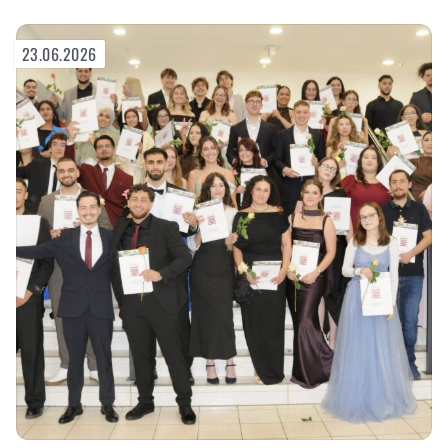
Zaubersprüchen
aus
23.06.2026
Harry
Potter