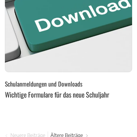
Wichtige
Schulanmeldungen und Downloads
Formulare
für
Wichtige Formulare für das neue Schuljahr
das
neue
Schuljahr
Neuere Beiträge
Ältere Beiträge