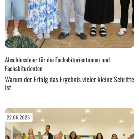
Warum
Abschlussfeier für die Fachabiturientinnen und
der
Erfolg
Fachabiturienten
das
Warum der Erfolg das Ergebnis vieler kleine Schritte
Ergebnis
ist
vieler
kleine
Schritte
ist
22.06.2026