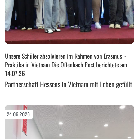
Partnerschaft
Unsere Schüler absolvieren im Rahmen von Erasmus+-
Hessens
in
Praktika in Vietnam Die Offenbach Post berichtete am
Vietnam
14.07.26
mit
Partnerschaft Hessens in Vietnam mit Leben gefüllt
Leben
gefüllt
24.06.2026