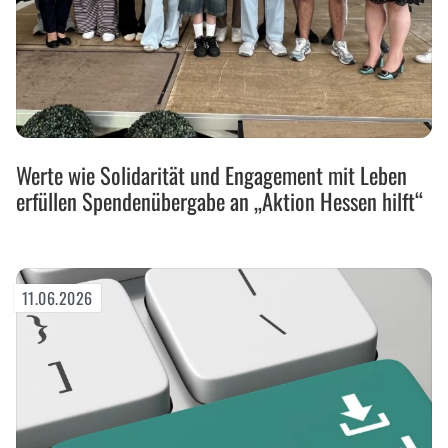
Werte
Werte wie Solidarität und Engagement mit Leben
wie
erfüllen Spendenübergabe an „Aktion Hessen hilft“
Solidarität
und
Engagement
mit
Leben
11.06.2026
erfüllen
Spendenübergabe
an
„Aktion
Hessen
hilft“