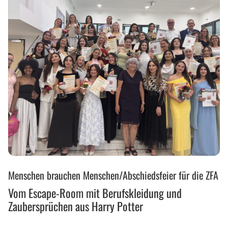
Vom
Menschen brauchen Menschen/Abschiedsfeier für die ZFA
Escape-
Room
Vom Escape-Room mit Berufskleidung und
mit
Zaubersprüchen aus Harry Potter
Berufskleidung
und