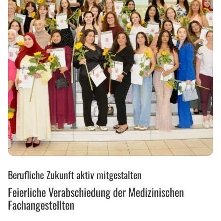
Feierliche
Berufliche Zukunft aktiv mitgestalten
Verabschiedung
der
Feierliche Verabschiedung der Medizinischen
Medizinischen
Fachangestellten
Fachangestellten