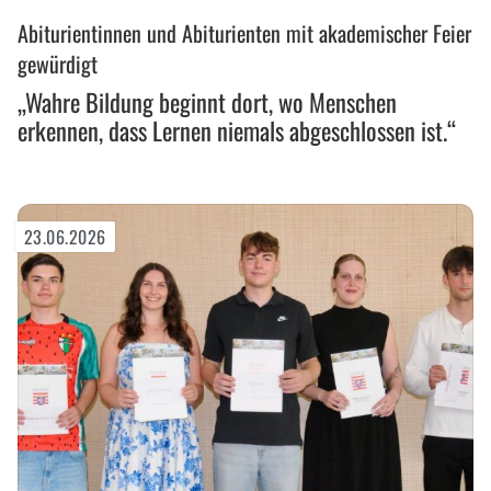
„Wahre
Abiturientinnen und Abiturienten mit akademischer Feier
Bildung
beginnt
gewürdigt
dort,
„Wahre Bildung beginnt dort, wo Menschen
wo
erkennen, dass Lernen niemals abgeschlossen ist.“
Menschen
erkennen,
dass
Lernen
23.06.2026
niemals
abgeschlossen
ist.“