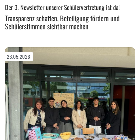
Der 3. Newsletter unserer Schülervertretung ist da!
schaffen,
Beteiligung
Transparenz schaffen, Beteiligung fördern und
fördern
Schülerstimmen sichtbar machen
und
Schülerstimmen
sichtbar
machen
26.05.2026