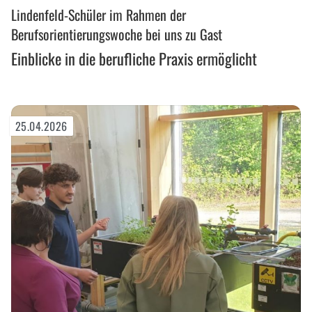
Lindenfeld-Schüler im Rahmen der
in
die
Berufsorientierungswoche bei uns zu Gast
berufliche
Einblicke in die berufliche Praxis ermöglicht
Praxis
ermöglicht
25.04.2026