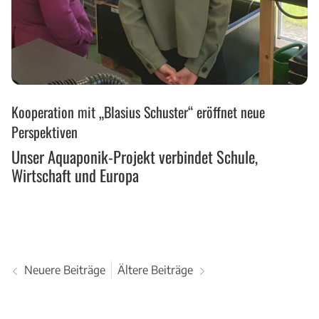
Unser
Kooperation mit „Blasius Schuster“ eröffnet neue
Aquaponik-
Projekt
Perspektiven
verbindet
Unser Aquaponik-Projekt verbindet Schule,
Schule,
Wirtschaft und Europa
Wirtschaft
und
Europa
Neuere Beiträge
Ältere Beiträge