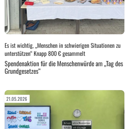
Spendenaktion
Es ist wichtig, „Menschen in schwierigen Situationen zu
für
die
unterstützen“ Knapp 800 € gesammelt
Menschenwürde
Spendenaktion für die Menschenwürde am „Tag des
am
Grundgesetzes“
„Tag
des
Grundgesetzes“
21.05.2026