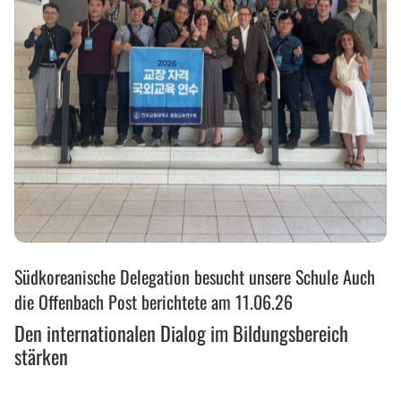
Den
Südkoreanische Delegation besucht unsere Schule Auch
internationalen
Dialog
die Offenbach Post berichtete am 11.06.26
im
Den internationalen Dialog im Bildungsbereich
Bildungsbereich
stärken
stärken