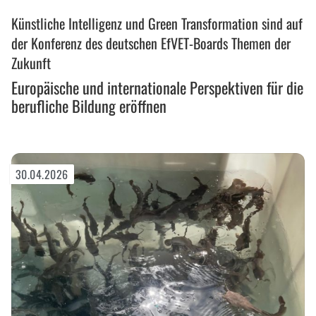
Europäische
Künstliche Intelligenz und Green Transformation sind auf
und
internationale
der Konferenz des deutschen EfVET-Boards Themen der
Perspektiven
Zukunft
für
Europäische und internationale Perspektiven für die
die
berufliche Bildung eröffnen
berufliche
Bildung
eröffnen
30.04.2026