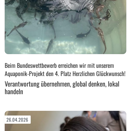
Verantwortung
Beim Bundeswettbewerb erreichen wir mit unserem
übernehmen,
global
Aquaponik-Projekt den 4. Platz Herzlichen Glückwunsch!
denken,
Verantwortung übernehmen, global denken, lokal
lokal
handeln
handeln
26.04.2026