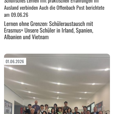
Schulisches Lernen mit praktischen Erfahrungen im
Grenzen:
Ausland verbinden Auch die Offenbach Post berichtete
Schüleraustausch
am 09.06.26
mit
Lernen ohne Grenzen: Schüleraustausch mit
Erasmus+
Erasmus+ Unsere Schüler in Irland, Spanien,
Unsere
Albanien und Vietnam
Schüler
in
Irland,
Spanien,
Albanien
01.06.2026
und
Vietnam