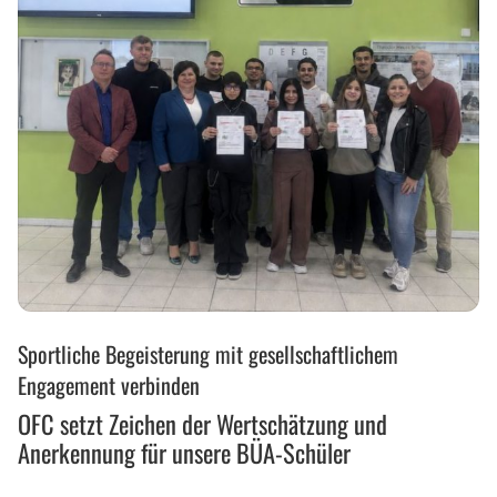
OFC
Sportliche Begeisterung mit gesellschaftlichem
setzt
Zeichen
Engagement verbinden
der
OFC setzt Zeichen der Wertschätzung und
Wertschätzung
Anerkennung für unsere BÜA-Schüler
und
Anerkennung