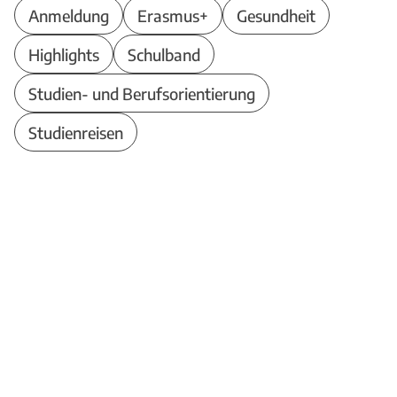
Anmeldung
Erasmus+
Gesundheit
Highlights
Schulband
Studien- und Berufsorientierung
Studienreisen
Theodor-Heuss-Schule