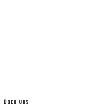
Berufliches
Kompetenzzentrum
Offenbach
KONTAKT
ÜBER UNS