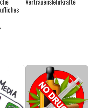
sche
Vertrauenslehrkräfte
ufliches
,