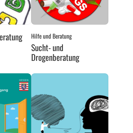
atung
Sucht-
eratung
Hilfe und Beratung
und
Sucht- und
Drogenberatung
Drogenberatung