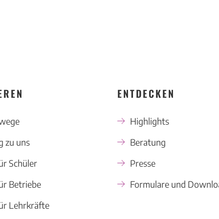
EREN
ENTDECKEN
swege
Highlights
 zu uns
Beratung
ür Schüler
Presse
ür Betriebe
Formulare und Downlo
ür Lehrkräfte