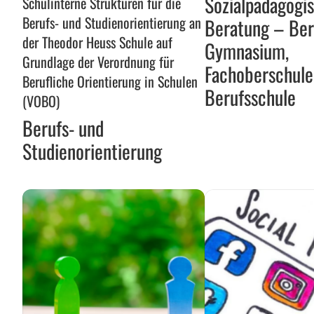
Sozialpädagogi
Schulinterne Strukturen für die
und
Beratung
Berufs- und Studienorientierung an
Beratung – Ber
Studienorientierung
–
der Theodor Heuss Schule auf
Gymnasium,
Berufliches
Grundlage der Verordnung für
Fachoberschule
Gymnasium,
Berufliche Orientierung in Schulen
Fachoberschule,
Berufsschule
(VOBO)
Berufsschule
Berufs- und
Studienorientierung