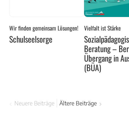
Schulseelsorge
Sozialpädagogisc
Wir finden gemeinsam Lösungen!
Vielfalt ist Stärke
Beratung
Schulseelsorge
Sozialpädagogi
–
Beratung – Ber
Beruflicher
Übergang
Übergang in Au
in
(BÜA)
Ausbildung
(BÜA)
Neuere Beiträge
Ältere Beiträge