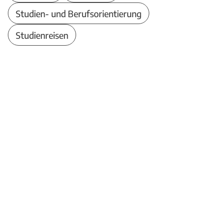
Studien- und Berufsorientierung
Studienreisen
Theodor-Heuss-Schule
Berufliches
Kompetenzzentrum