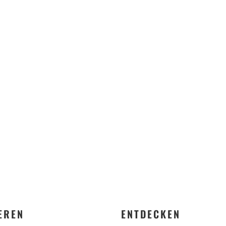
rufliches Kompetenzzentrum Offenb
KONTAKT
EREN
ENTDECKEN