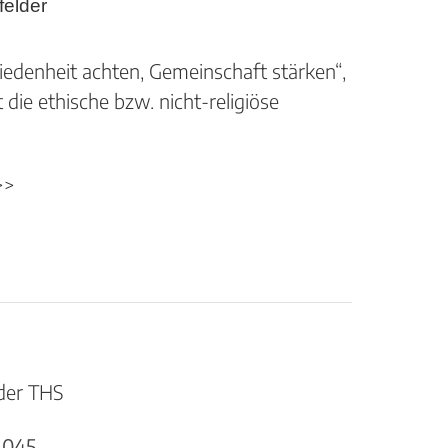
felder
iedenheit achten, Gemeinschaft stärken“,
t die ethische bzw. nicht-religiöse
>>
 der THS
4045