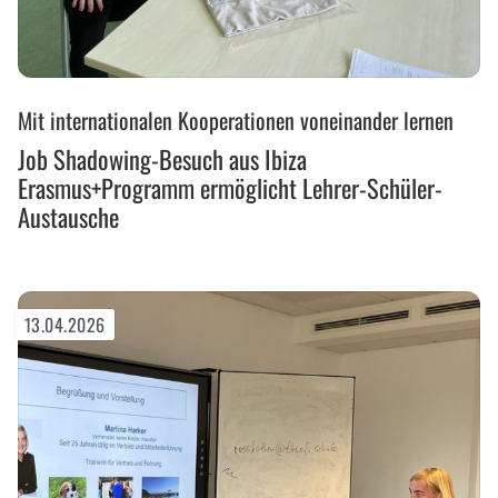
Job
Mit internationalen Kooperationen voneinander lernen
Shadowing-
Besuch
Job Shadowing-Besuch aus Ibiza
aus
Erasmus+Programm ermöglicht Lehrer-Schüler-
Ibiza
Austausche
Erasmus+Programm
ermöglicht
Lehrer-
Schüler-
13.04.2026
Austausche