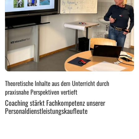
Coaching
Theoretische Inhalte aus dem Unterricht durch
stärkt
Fachkompetenz
praxisnahe Perspektiven vertieft
unserer
Coaching stärkt Fachkompetenz unserer
Personaldienstleistungskaufleute
Personaldienstleistungskaufleute