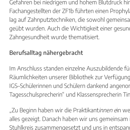
Gefahren bei niedrigem und hohem Blutdruck hi
Fachangestellten der ZF1b führten einen Proph
lag auf Zahnputztechniken, die sowohl gemeinsa
geübt wurden. Auch die Wichtigkeit einer gesun
Zahngesundheit wurde thematisiert.
Berufsalltag nähergebracht
Im Anschluss standen einzelne Auszubildende fü
Räumlichkeiten unserer Bibliothek zur Verfügu
IGS–Schülerinnen und Schülern dankend angen
Tagesschulsprecherin“ und Klassensprecherin Tin
„Zu Beginn haben wir die Praktikant
innen e
in we
alles gezeigt. Danach haben wir uns gemeinsam in
Stuhlkreis zusammengesetzt und uns in entspan