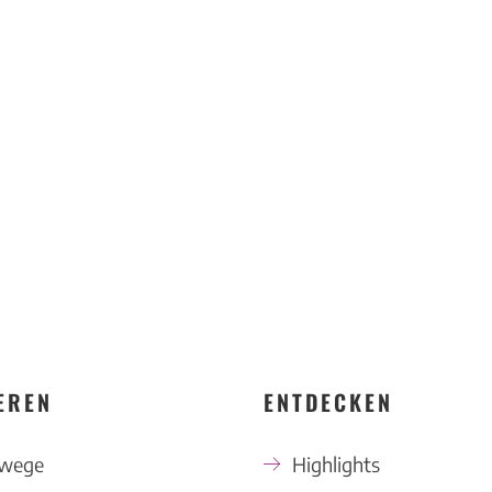
KONTAKT
EREN
ENTDECKEN
swege
Highlights