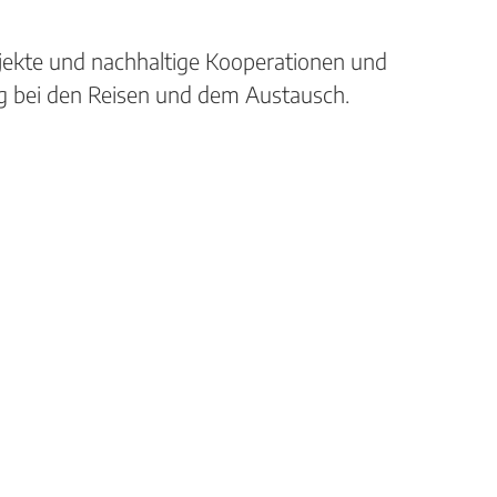
ojekte und nachhaltige Kooperationen und
lg bei den Reisen und dem Austausch.
Theodor-Heuss-Schule
rufliches Kompetenzzentrum Offenb