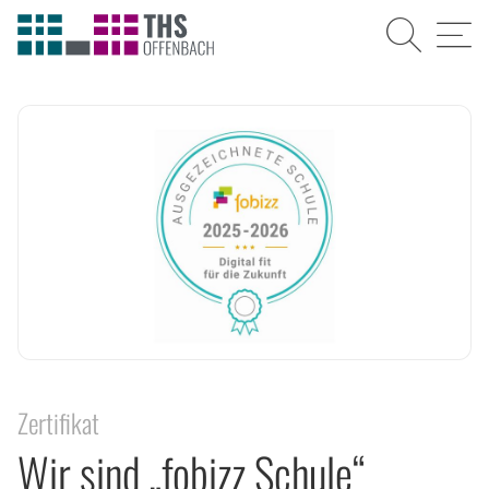
Suche
Menü
Zertifikat
Wir sind „fobizz Schule“