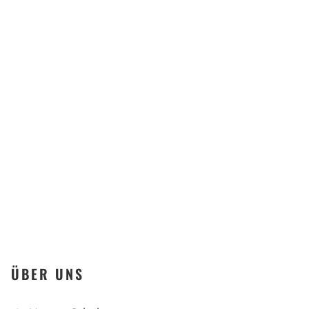
Berufliches
Kompetenzzentrum
Offenbach
KONTAKT
ÜBER UNS