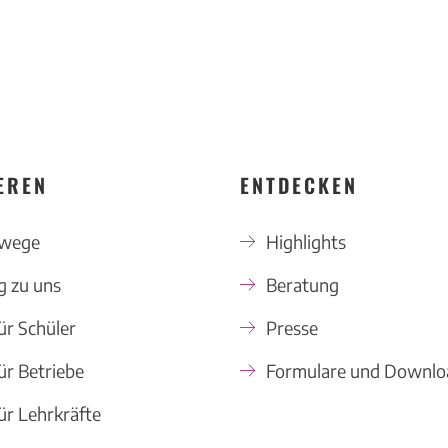
EREN
ENTDECKEN
swege
Highlights
 zu uns
Beratung
ür Schüler
Presse
ür Betriebe
Formulare und Downlo
ür Lehrkräfte