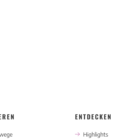
KONTAKT
EREN
ENTDECKEN
swege
Highlights