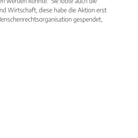
men werden konnte. Sie lobte auch die
d Wirtschaft, diese habe die Aktion erst
enschenrechtsorganisation gespendet,
Theodor-Heuss-Schule
rufliches Kompetenzzentrum Offenb