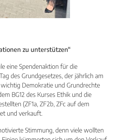
uationen zu unterstützen“
e eine Spendenaktion für die
Tag des Grundgesetzes, der jährlich am
ie wichtig Demokratie und Grundrechte
 dem BG12 des Kurses Ethik und die
tellten (ZF1a, ZF2b, ZFc auf dem
t und verkauft.
otivierte Stimmung, denn viele wollten
n. Einige kümmerten sich um den Verkauf,