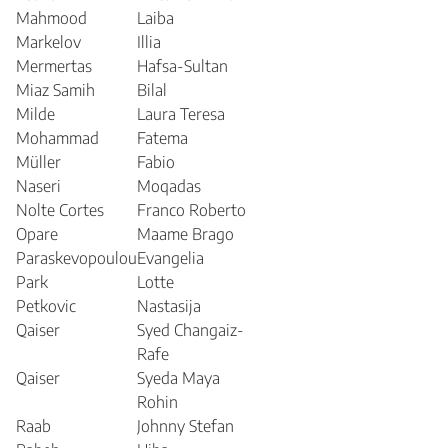
Mahmood
Laiba
Markelov
Illia
Mermertas
Hafsa-Sultan
Miaz Samih
Bilal
Milde
Laura Teresa
Mohammad
Fatema
Müller
Fabio
Naseri
Moqadas
Nolte Cortes
Franco Roberto
Opare
Maame Brago
Paraskevopoulou
Evangelia
Park
Lotte
Petkovic
Nastasija
Qaiser
Syed Changaiz-
Rafe
Qaiser
Syeda Maya
Rohin
Raab
Johnny Stefan