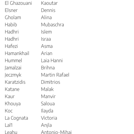
El Ghazouani
Kaoutar
Elsner
Dennis
Gholam
Alina
Habib
Mubaschra
Hadhri
Islem
Hadhri
Israa
Hafezi
Asma
Hamankhail
Arian
Hummel
Laia Hanni
Jamalzai
Brihna
Jeczmyk
Martin Rafael
Karatzidis
Dimitrios
Katane
Malak
Kaur
Manvir
Khouya
Saloua
Koc
Ilayda
La Cognata
Victoria
Lal1
Anjla
Leahu
Antonio-Mihai