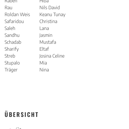
Rabeh
Hiba
Rau
Nils David
Roldan Weis
Keanu Tunay
Safaridou
Christina
Saleh
Lana
Sandhu
Jasmin
Schadab
Mustafa
Sharify
Eltaf
Streb
Josina Celine
Stupalo
Mia
Träger
Nina
ÜBERSICHT