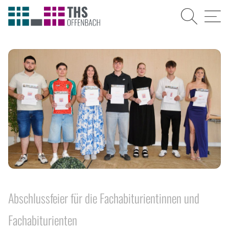
Suche
Menü
Abschlussfeier für die Fachabiturientinnen und
Fachabiturienten