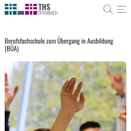
Suche
Menü
Berufsfachschule
Berufsfachschule zum Übergang in Ausbildung
zum
(BÜA)
Übergang
in
Ausbildung
(BÜA)