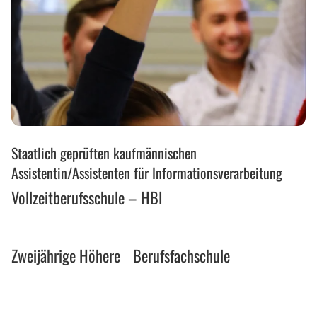
Vollzeitberufsschule
Staatlich geprüften kaufmännischen
–
HBI
Assistentin/Assistenten für Informationsverarbeitung
Vollzeitberufsschule – HBI
Zweijährige
Zweijährige Höhere Berufsfachschule
Höhere
Berufsfachschule