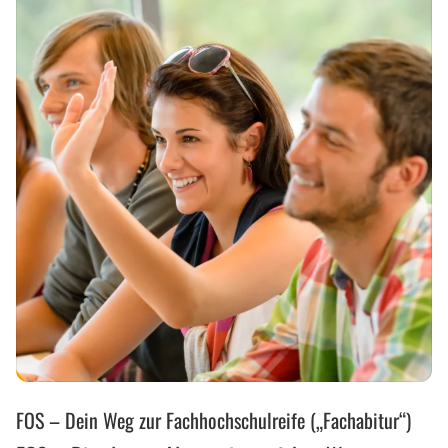
FOS
FOS – Dein Weg zur Fachhochschulreife („Fachabitur“)
–
Die