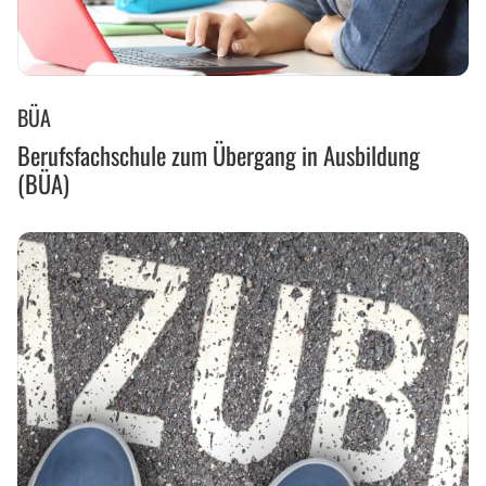
Berufsfachschule
BÜA
zum
Übergang
Berufsfachschule zum Übergang in Ausbildung
in
(BÜA)
Ausbildung
(BÜA)