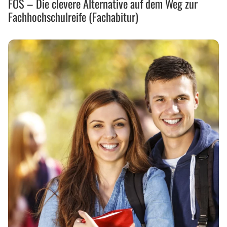
FOS – Die clevere Alternative auf dem Weg zur
clevere
Fachhochschulreife (Fachabitur)
Alternative
auf
dem
Weg
zur
Fachhochschulreife
(Fachabitur)