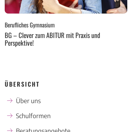
BG
Berufliches Gymnasium
–
Clever
BG – Clever zum ABITUR mit Praxis und
zum
Perspektive!
ABITUR
mit
Praxis
und
Perspektive!
ÜBERSICHT
Über uns
Schulformen
Beratungsangebote